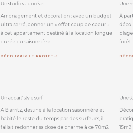
Un studio vue océan
Une ma
Aménagement et décoration : avec un budget
À par
ultra serré, donner un « effet coup de coeur »
déco 
à cet appartement destiné à la location longue
plage
durée ou saisonnière.
forêt.
DÉCOUVRIR LE PROJET
DÉCO
Un appart' style surf
Une st
A Biarritz, destiné à la location saisonnière et
Décor
habité le reste du temps par des surfeurs, il
prati
fallait redonner sa dose de charme à ce 70m2
15m2 