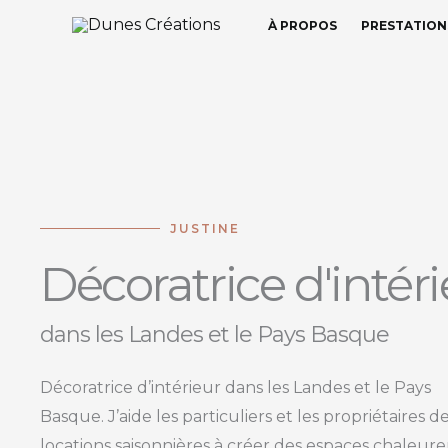
Aller
À PROPOS
PRESTATION
au
contenu
JUSTINE
Décoratrice d'intér
dans les Landes et le Pays Basque
Décoratrice d’intérieur dans les Landes et le Pays
Basque. J’aide les particuliers et les propriétaires d
locations saisonnières à créer des espaces chaleure