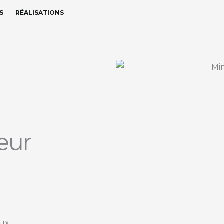
S
RÉALISATIONS
ieur
e
ux,